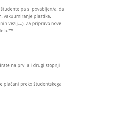
e študente pa si povabljen/a, da
m, vakuumiranje plastike,
nih vezij,…). Za pripravo nove
dela.**
ate na prvi ali drugi stopnji
ice plačani preko študentskega