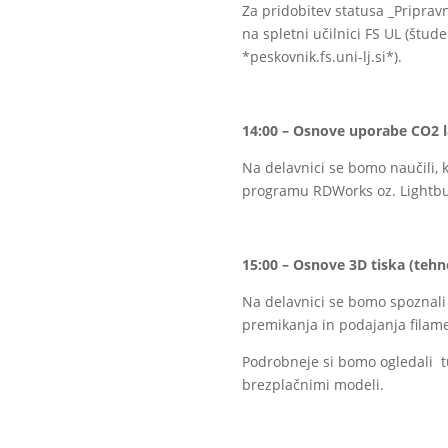
Za pridobitev statusa _Pripravn
na spletni učilnici FS UL (štud
*peskovnik.fs.uni-lj.si*).
14:00 – Osnove uporabe CO2 l
Na delavnici se bomo naučili, k
programu RDWorks oz. Lightbu
15:00 – Osnove 3D tiska (teh
Na delavnici se bomo spoznali 
premikanja in podajanja filame
Podrobneje si bomo ogledali tud
brezplačnimi modeli.