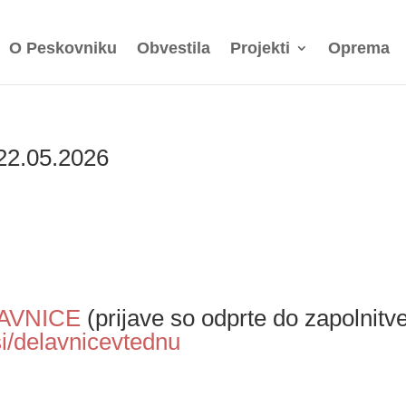
O Peskovniku
Obvestila
Projekti
Oprema
 22.05.2026
LAVNICE
(prijave so odprte do zapolnitv
si/delavnicevtednu