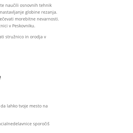
ste naučili osnovnih tehnik
 nastavljanje globine rezanja.
rečevati morebitne nevarnosti.
nici v Peskovniku.
ti stružnico in orodja v
e
, da lahko tvoje mesto na
ncialnedelavnice sporočiš