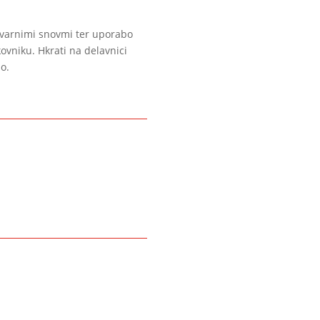
nevarnimi snovmi ter uporabo
vniku. Hkrati na delavnici
o.