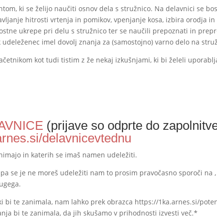
om, ki se želijo naučiti osnov dela s stružnico. Na delavnici se bo
vljanje hitrosti vrtenja in pomikov, vpenjanje kosa, izbira orodja in
ostne ukrepe pri delu s stružnico ter se naučili prepoznati in prep
 udeleženec imel dovolj znanja za (samostojno) varno delo na struž
etnikom kot tudi tistim z že nekaj izkušnjami, ki bi želeli uporablja
LAVNICE
(prijave so odprte do zapolnitv
.arnes.si/delavnicevtednu
zanimajo in katerih se imaš namen udeležiti.
/a pa se je ne moreš udeležiti nam to prosim pravočasno sporoči na
rugega.
ki bi te zanimala, nam lahko prek obrazca https://1ka.arnes.si/pote
nja bi te zanimala, da jih skušamo v prihodnosti izvesti več.*