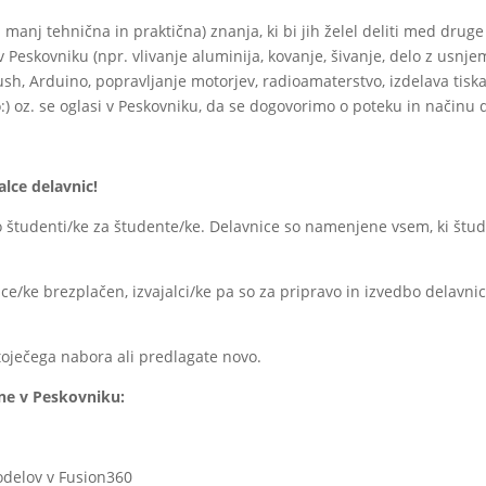
 manj tehnična in praktična) znanja, ki bi jih želel deliti med drug
v Peskovniku (npr. vlivanje aluminija, kovanje, šivanje, delo z usnje
sh, Arduino, popravljanje motorjev, radioamaterstvo, izdelava tiska
:
) oz. se oglasi v Peskovniku, da se dogovorimo o poteku in načinu 
alce delavnic!
o študenti/ke za študente/ke. Delavnice so namenjene vsem, ki študir
ce/ke brezplačen, izvajalci/ke pa so za pripravo in izvedbo delavn
stoječega nabora ali predlagate novo.
ene v Peskovniku:
odelov v Fusion360