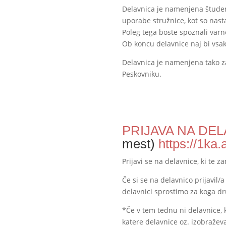
Delavnica je namenjena študent
uporabe stružnice, kot so nasta
Poleg tega boste spoznali varn
Ob koncu delavnice naj bi vsak
Delavnica je namenjena tako zač
Peskovniku.
PRIJAVA NA DE
mest)
https://1ka
Prijavi se na delavnice, ki te 
Če si se na delavnico prijavil
delavnici sprostimo za koga d
*Če v tem tednu ni delavnice, 
katere delavnice oz. izobraževa