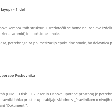
layup) – 1. del
nove kompozitnih struktur. Osredotočili se bomo na izdelave izdel
steklena, aramid) in epoksidne smole.
a, potrebnega za polimerizacijo epoksidne smole, bo delavnica po
a uporabo Peskovnika
ah (FDM 3D tisk, CO2 laser in Osnove uporabe prostora) je potrebn
pravniki lahko prostor uporabljajo skladno s _Pravilnikom o nivojih č
rani “Dokumenti”.