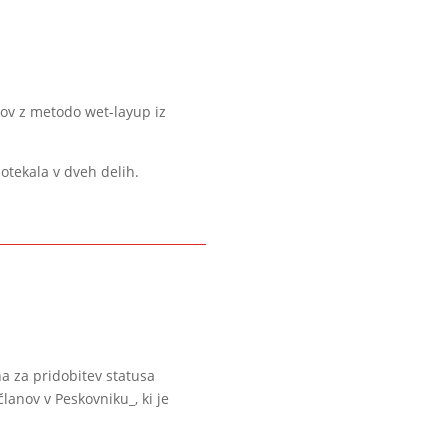
kov z metodo wet-layup iz
tekala v dveh delih.
a za pridobitev statusa
lanov v Peskovniku_, ki je