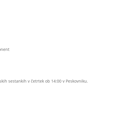
onent
skih sestankih v četrtek ob 14:00 v Peskovniku.