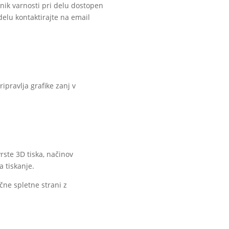
lnik varnosti pri delu dostopen
 delu kontaktirajte na email
ipravlja grafike zanj v
rste 3D tiska, načinov
a tiskanje.
čne spletne strani z