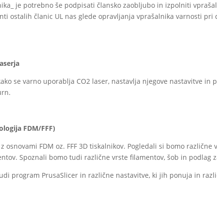
ika_ je potrebno še podpisati člansko zaobljubo in izpolniti vpraša
enti ostalih članic UL nas glede opravljanja vprašalnika varnosti pri
aserja
ako se varno uporablja CO2 laser, nastavlja njegove nastavitve in pr
rn.
nologija FDM/FFF)
z osnovami FDM oz. FFF 3D tiskalnikov. Pogledali si bomo različne v
ntov. Spoznali bomo tudi različne vrste filamentov, šob in podlag z
i program PrusaSlicer in različne nastavitve, ki jih ponuja in razli