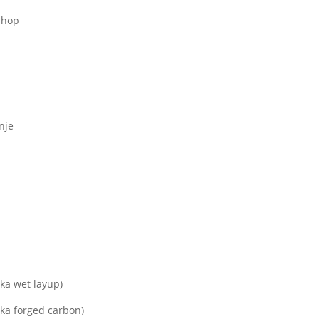
shop
anje
ika wet layup)
ika forged carbon)