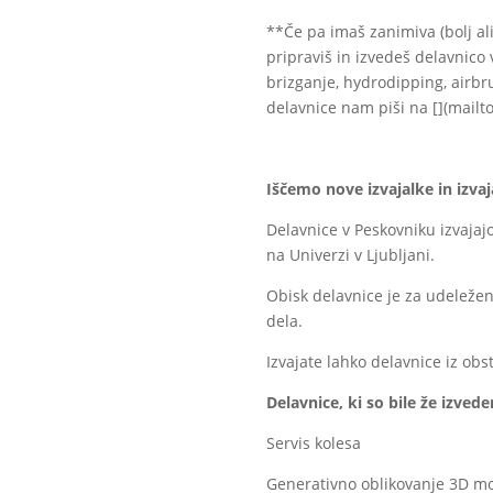
**Če pa imaš zanimiva (bolj ali
pripraviš in izvedeš delavnico 
brizganje, hydrodipping, airbru
delavnice nam piši na [
](mailto
Iščemo nove izvajalke in izvaj
Delavnice v Peskovniku izvajaj
na Univerzi v Ljubljani.
Obisk delavnice je za udeležen
dela.
Izvajate lahko delavnice iz ob
Delavnice, ki so bile že izved
Servis kolesa
Generativno oblikovanje 3D m