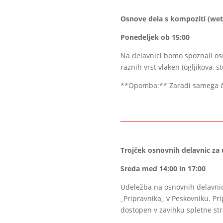
Osnove dela s kompoziti (wet 
Ponedeljek ob 15:00
Na delavnici bomo spoznali os
raznih vrst vlaken (ogljikova, 
**Opomba:** Zaradi samega čas
Trojček osnovnih delavnic z
Sreda med 14:00 in 17:00
Udeležba na osnovnih delavnic
_Pripravnika_ v Peskovniku. Pri
dostopen v zavihku spletne st